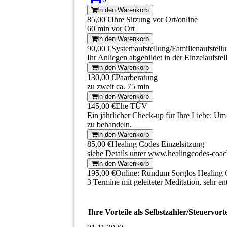
In den Warenkorb
85,00 €
Ihre Sitzung vor Ort/online
60 min vor Ort
In den Warenkorb
90,00 €
Systemaufstellung/Familienaufstell
Ihr Anliegen abgebildet in der Einzelaufstel
In den Warenkorb
130,00 €
Paarberatung
zu zweit ca. 75 min
In den Warenkorb
145,00 €
Ehe TÜV
Ein jährlicher Check-up für Ihre Liebe: Um
zu behandeln.
In den Warenkorb
85,00 €
Healing Codes Einzelsitzung
siehe Details unter www.healingcodes-coac
In den Warenkorb
195,00 €
Online: Rundum Sorglos Healing 
3 Termine mit geleiteter Meditation, sehr 
Ihre Vorteile als Selbstzahler/Steuervorte